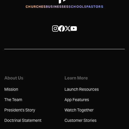
CHURCHES
BUSINESSES
SCHOOLS
PASTORS
About Us
Learn More
Mission
Launch Resources
The Team
App Features
President's Story
Watch Together
Doctrinal Statement
Customer Stories