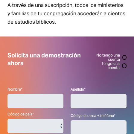
A través de una suscripción, todos
los ministerios
y familias de tu congregación accederán a cientos
de estudios
bíblicos.
Solicita una demostración
No tengo una
cuenta
ahora
Tengo una
cuenta
Nombre*
Apellido*
Código de país*
Código de area + teléfono*